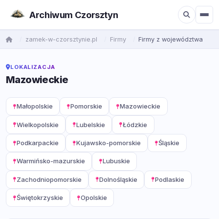
Archiwum Czorsztyn
zamek-w-czorsztynie.pl
Firmy
Firmy z województwa
LOKALIZACJA
Mazowieckie
Małopolskie
Pomorskie
Mazowieckie
Wielkopolskie
Lubelskie
Łódzkie
Podkarpackie
Kujawsko-pomorskie
Śląskie
Warmińsko-mazurskie
Lubuskie
Zachodniopomorskie
Dolnośląskie
Podlaskie
Świętokrzyskie
Opolskie