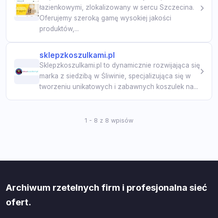
łazienkowymi, zlokalizowany w sercu Szczecina.
Oferujemy szeroką gamę wysokiej jakości
produktów,...
sklepzkoszulkami.pl
Sklepzkoszulkami.pl to dynamicznie rozwijająca się
marka z siedzibą w Śliwinie, specjalizująca się w
tworzeniu unikatowych i zabawnych koszulek na...
1 - 8 z 8 wpisów
Archiwum rzetelnych firm i profesjonalna sieć
ofert.