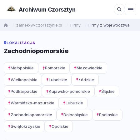
Archiwum Czorsztyn
zamek-w-czorsztynie.pl
Firmy
Firmy z województwa
LOKALIZACJA
Zachodniopomorskie
Małopolskie
Pomorskie
Mazowieckie
Wielkopolskie
Lubelskie
Łódzkie
Podkarpackie
Kujawsko-pomorskie
Śląskie
Warmińsko-mazurskie
Lubuskie
Zachodniopomorskie
Dolnośląskie
Podlaskie
Świętokrzyskie
Opolskie