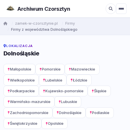
Archiwum Czorsztyn
zamek-w-czorsztynie.pl
Firmy
Firmy z województwa Dolnośląskiego
LOKALIZACJA
Dolnośląskie
Małopolskie
Pomorskie
Mazowieckie
Wielkopolskie
Lubelskie
Łódzkie
Podkarpackie
Kujawsko-pomorskie
Śląskie
Warmińsko-mazurskie
Lubuskie
Zachodniopomorskie
Dolnośląskie
Podlaskie
Świętokrzyskie
Opolskie