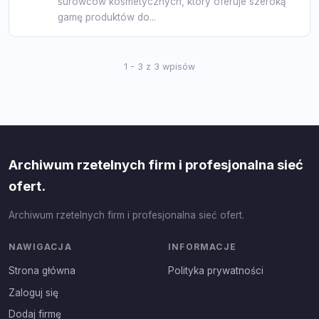
surowców kosmetycznych, który oferuje szeroką
gamę produktów do...
1 - 3 z 3 wpisów
Archiwum rzetelnych firm i profesjonalna sieć
ofert.
Archiwum rzetelnych firm i profesjonalna sieć ofert.
NAWIGACJA
INFORMACJE
Strona główna
Polityka prywatności
Zaloguj się
Dodaj firmę