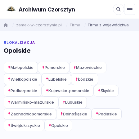
Archiwum Czorsztyn
zamek-w-czorsztynie.pl
Firmy
Firmy z województwa
LOKALIZACJA
Opolskie
Małopolskie
Pomorskie
Mazowieckie
Wielkopolskie
Lubelskie
Łódzkie
Podkarpackie
Kujawsko-pomorskie
Śląskie
Warmińsko-mazurskie
Lubuskie
Zachodniopomorskie
Dolnośląskie
Podlaskie
Świętokrzyskie
Opolskie