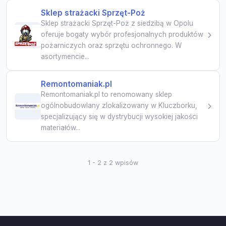
Sklep strażacki Sprzęt-Poż
Sklep strażacki Sprzęt-Poż z siedzibą w Opolu
oferuje bogaty wybór profesjonalnych produktów
pożarniczych oraz sprzętu ochronnego. W
asortymencie...
Remontomaniak.pl
Remontomaniak.pl to renomowany sklep
ogólnobudowlany zlokalizowany w Kluczborku,
specjalizujący się w dystrybucji wysokiej jakości
materiałów...
1 - 2 z 2 wpisów