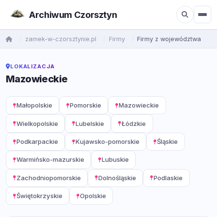
Archiwum Czorsztyn
zamek-w-czorsztynie.pl
Firmy
Firmy z województwa
LOKALIZACJA
Mazowieckie
Małopolskie
Pomorskie
Mazowieckie
Wielkopolskie
Lubelskie
Łódzkie
Podkarpackie
Kujawsko-pomorskie
Śląskie
Warmińsko-mazurskie
Lubuskie
Zachodniopomorskie
Dolnośląskie
Podlaskie
Świętokrzyskie
Opolskie