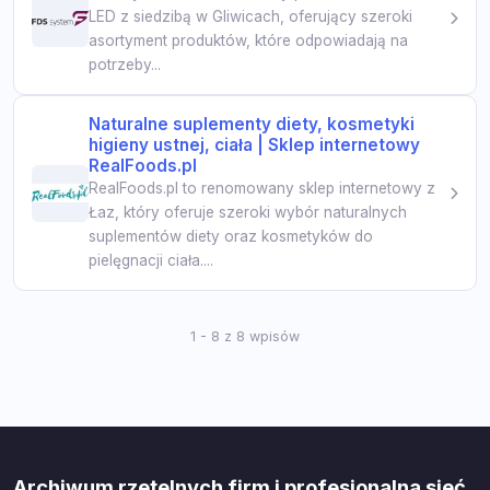
LED z siedzibą w Gliwicach, oferujący szeroki
asortyment produktów, które odpowiadają na
potrzeby...
Naturalne suplementy diety, kosmetyki
higieny ustnej, ciała | Sklep internetowy
RealFoods.pl
RealFoods.pl to renomowany sklep internetowy z
Łaz, który oferuje szeroki wybór naturalnych
suplementów diety oraz kosmetyków do
pielęgnacji ciała....
1 - 8 z 8 wpisów
Archiwum rzetelnych firm i profesjonalna sieć