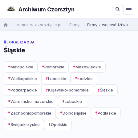
Archiwum Czorsztyn
zamek-w-czorsztynie.pl
Firmy
Firmy z województwa
LOKALIZACJA
Śląskie
Małopolskie
Pomorskie
Mazowieckie
Wielkopolskie
Lubelskie
Łódzkie
Podkarpackie
Kujawsko-pomorskie
Śląskie
Warmińsko-mazurskie
Lubuskie
Zachodniopomorskie
Dolnośląskie
Podlaskie
Świętokrzyskie
Opolskie