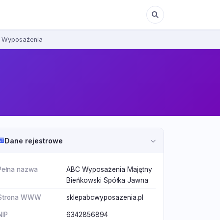
C Wyposażenia
Dane rejestrowe
Pełna nazwa
ABC Wyposażenia Majętny
Bieńkowski Spółka Jawna
Strona WWW
sklepabcwyposazenia.pl
NIP
6342856894