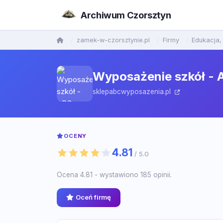
Archiwum Czorsztyn
zamek-w-czorsztynie.pl
Firmy
Edukacja, 
Wyposażenie szkół -
sklepabcwyposazenia.pl
OCENY
4.81
/ 5.0
Ocena 4.81 - wystawiono 185 opinii.
Oceń firmę