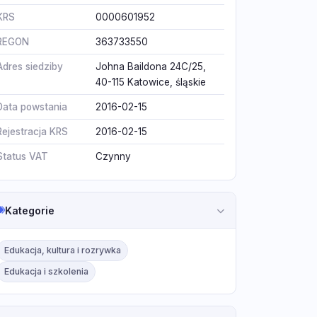
KRS
0000601952
REGON
363733550
Adres siedziby
Johna Baildona 24C/25,
40-115 Katowice, śląskie
Data powstania
2016-02-15
Rejestracja KRS
2016-02-15
Status VAT
Czynny
Kategorie
Edukacja, kultura i rozrywka
Edukacja i szkolenia