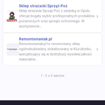
Sklep strażacki Sprzęt-Poż
Sklep strażacki Sprzęt-Poż z siedzibą w Opolu
oferuje bogaty wybór profesjonalnych produktów
pożarniczych oraz sprzętu ochronnego. W
asortymencie...
Remontomaniak.pl
Remontomaniak.pl to renomowany sklep
ogólnobudowlany zlokalizowany w Kluczborku,
specjalizujący się w dystrybucji wysokiej jakości
materiałów...
1 - 2 z 2 wpisów