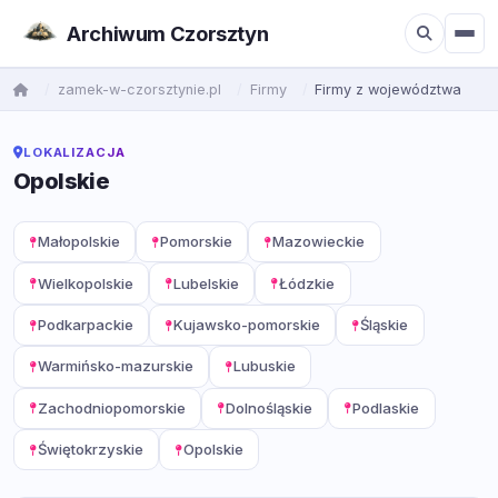
Archiwum Czorsztyn
zamek-w-czorsztynie.pl
Firmy
Firmy z województwa
LOKALIZACJA
Opolskie
Małopolskie
Pomorskie
Mazowieckie
Wielkopolskie
Lubelskie
Łódzkie
Podkarpackie
Kujawsko-pomorskie
Śląskie
Warmińsko-mazurskie
Lubuskie
Zachodniopomorskie
Dolnośląskie
Podlaskie
Świętokrzyskie
Opolskie