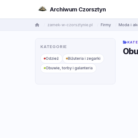
Archiwum Czorsztyn
zamek-w-czorsztynie.pl
Firmy
Moda i ak
KATE
KATEGORIE
Obuw
Odzież
Biżuteria i zegarki
Obuwie, torby i galanteria