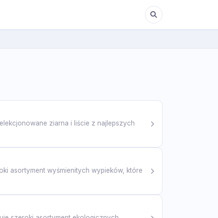
lekcjonowane ziarna i liście z najlepszych
ki asortyment wyśmienitych wypieków, które
uje szeroki asortyment ekologicznych