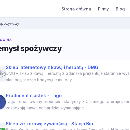
Strona główna
Firmy
Blog
 spożywczy
GORIA
emysł spożywczy
Sklep internetowy z kawą i herbatą - DMG
DMG – sklep z kawą i herbatą z Gdańska prezentuje starannie wyse
plantacji, łącząc tradycyjne metody...
Producent ciastek - Tago
Tago, renomowany producent słodyczy z Ciemnego, oferuje szero
zaspokoją nawet najbardziej wymagające...
Sklep ze zdrową żywnością - Stacja Bio
Stacja Bio to renomowany sklep ze zdrową żywnością, który ofer