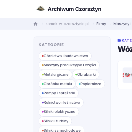
Archiwum Czorsztyn
zamek-w-czorsztynie.pl
Firmy
Maszyny i
KATE
KATEGORIE
Wóz
Górnictwo i budownictwo
Maszyny produkcyjne i części
Metalurgiczne
Obrabiarki
Obróbka metalu
Papiernicze
Pompy i sprężarki
Rolnictwo i leśnictwo
Silniki elektryczne
Silniki i turbiny
Silniki samochodowe