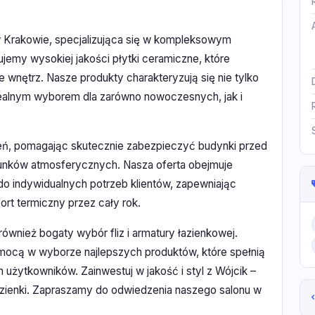
w Krakowie, specjalizująca się w kompleksowym
jemy wysokiej jakości płytki ceramiczne, które
 wnętrz. Nasze produkty charakteryzują się nie tylko
 idealnym wyborem dla zarówno nowoczesnych, jak i
pleń, pomagając skutecznie zabezpieczyć budynki przed
runków atmosferycznych. Nasza oferta obejmuje
o indywidualnych potrzeb klientów, zapewniając
t termiczny przez cały rok.
ównież bogaty wybór fliz i armatury łazienkowej.
ocą w wyborze najlepszych produktów, które spełnią
użytkowników. Zainwestuj w jakość i styl z Wójcik –
zienki. Zapraszamy do odwiedzenia naszego salonu w