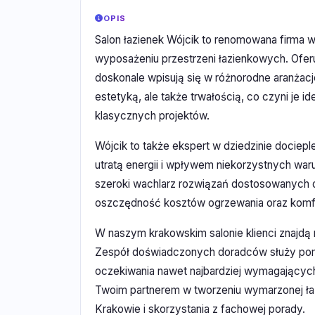
OPIS
Salon łazienek Wójcik to renomowana firma 
wyposażeniu przestrzeni łazienkowych. Oferu
doskonale wpisują się w różnorodne aranżacje
estetyką, ale także trwałością, co czyni je
klasycznych projektów.
Wójcik to także ekspert w dziedzinie docie
utratą energii i wpływem niekorzystnych wa
szeroki wachlarz rozwiązań dostosowanych d
oszczędność kosztów ogrzewania oraz komfor
W naszym krakowskim salonie klienci znajdą r
Zespół doświadczonych doradców służy pom
oczekiwania nawet najbardziej wymagających 
Twoim partnerem w tworzeniu wymarzonej ła
Krakowie i skorzystania z fachowej porady.