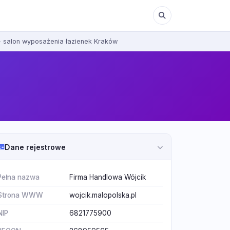
- salon wyposażenia łazienek Kraków
Dane rejestrowe
Pełna nazwa
Firma Handlowa Wójcik
Strona WWW
wojcik.malopolska.pl
NIP
6821775900