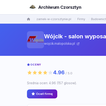
Archiwum Czorsztyn
zamek-w-czorsztynie.pl
Firmy
Budownict
Wójcik - salon wyposa
wojcik.malopolska.pl
OCENY
4.96
/ 5.0
Srednia ocen: 4.96 (157 glosow).
Oceń firmę