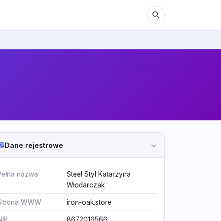
Dane rejestrowe
Pełna nazwa
Steel Styl Katarzyna
Włodarczak
Strona WWW
iron-oak.store
NIP
8672016566