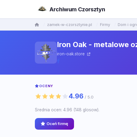
Archiwum Czorsztyn
zamek-w-czorsztynie.pl
Firmy
Dom i ogr
Iron Oak - metalowe 
iron-oak.store
OCENY
4.96
/ 5.0
Srednia ocen: 4.96 (148 glosow).
Oceń firmę