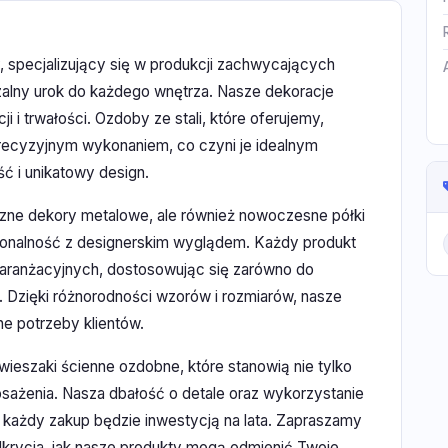
 specjalizujący się w produkcji zachwycających
alny urok do każdego wnętrza. Nasze dekoracje
i trwałości. Ozdoby ze stali, które oferujemy,
 precyzyjnym wykonaniem, co czyni je idealnym
ć i unikatowy design.
syczne dekory metalowe, ale również nowoczesne półki
jonalność z designerskim wyglądem. Każdy produkt
h aranżacyjnych, dostosowując się zarówno do
. Dzięki różnorodności wzorów i rozmiarów, nasze
ne potrzeby klientów.
 wieszaki ścienne ozdobne, które stanowią nie tylko
osażenia. Nasza dbałość o detale oraz wykorzystanie
e każdy zakup będzie inwestycją na lata. Zapraszamy
odkrycia, jak nasze produkty mogą odmienić Twoje