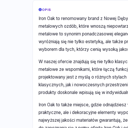
OPIS
Iron Oak to renomowany brand z Nowej Dęby,
metalowych ozdób, które wnoszą niepowtarz
metalowe to synonim ponadczasowej elegancji 
wyróżniają się nie tylko estetyką, ale także
wyborem dla tych, którzy cenią wysoką jakoś
W naszej ofercie znajdują się nie tylko kla
metalowe ze wspornikami, które łączą funkc
projektowany jest z myślą o różnych stylac
klasycznych, jak i nowoczesnych przestrzeni
produkty doskonale wpisują się w indywidual
Iron Oak to także miejsce, gdzie odnajdziesz
praktyczne, ale i dekoracyjne elementy wyp
najwyższej jakości materiałów gwarantują, ż
do zapoznania się z pełną ofertą Iron Oak i 