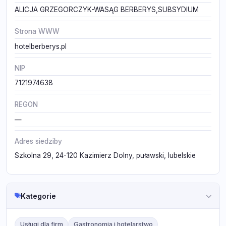
ALICJA GRZEGORCZYK-WASĄG BERBERYS,SUBSYDIUM
Strona WWW
hotelberberys.pl
NIP
7121974638
REGON
—
Adres siedziby
Szkolna 29, 24-120 Kazimierz Dolny, puławski, lubelskie
Kategorie
Usługi dla firm
Gastronomia i hotelarstwo