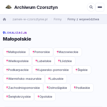
Archiwum Czorsztyn
zamek-w-czorsztynie.pl
Firmy
Firmy z województwa
LOKALIZACJA
Małopolskie
Małopolskie
Pomorskie
Mazowieckie
Wielkopolskie
Lubelskie
Łódzkie
Podkarpackie
Kujawsko-pomorskie
Śląskie
Warmińsko-mazurskie
Lubuskie
Zachodniopomorskie
Dolnośląskie
Podlaskie
Świętokrzyskie
Opolskie