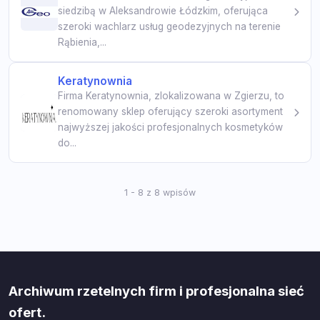
siedzibą w Aleksandrowie Łódzkim, oferująca
szeroki wachlarz usług geodezyjnych na terenie
Rąbienia,...
Keratynownia
Firma Keratynownia, zlokalizowana w Zgierzu, to
renomowany sklep oferujący szeroki asortyment
najwyższej jakości profesjonalnych kosmetyków
do...
1 - 8 z 8 wpisów
Archiwum rzetelnych firm i profesjonalna sieć
ofert.