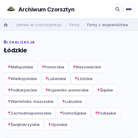
Archiwum Czorsztyn
zamek-w-czorsztynie.pl
Firmy
Firmy z województwa
LOKALIZACJA
Łódzkie
Małopolskie
Pomorskie
Mazowieckie
Wielkopolskie
Lubelskie
Łódzkie
Podkarpackie
Kujawsko-pomorskie
Śląskie
Warmińsko-mazurskie
Lubuskie
Zachodniopomorskie
Dolnośląskie
Podlaskie
Świętokrzyskie
Opolskie