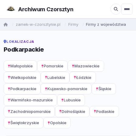
Archiwum Czorsztyn
zamek-w-czorsztynie.pl
Firmy
Firmy z województwa
LOKALIZACJA
Podkarpackie
Małopolskie
Pomorskie
Mazowieckie
Wielkopolskie
Lubelskie
Łódzkie
Podkarpackie
Kujawsko-pomorskie
Śląskie
Warmińsko-mazurskie
Lubuskie
Zachodniopomorskie
Dolnośląskie
Podlaskie
Świętokrzyskie
Opolskie