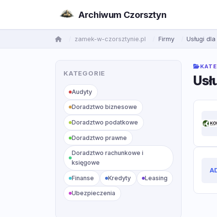
Archiwum Czorsztyn
zamek-w-czorsztynie.pl
Firmy
Usługi dla
KATE
KATEGORIE
Usł
Audyty
Doradztwo biznesowe
Doradztwo podatkowe
Doradztwo prawne
Doradztwo rachunkowe i
księgowe
A
Finanse
Kredyty
Leasing
Ubezpieczenia