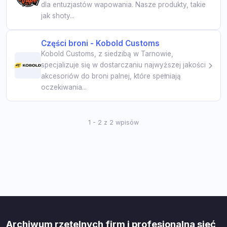
dla entuzjastów wapowania. Nasze produkty, takie
jak shoty...
Części broni - Kobold Customs
Kobold Customs, z siedzibą w Tarnowie,
specjalizuje się w dostarczaniu najwyższej jakości
akcesoriów do broni palnej, które spełniają
oczekiwania...
1 - 2 z 2 wpisów
Archiwum rzetelnych firm i profesjonalna sieć