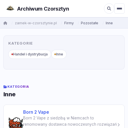
Archiwum Czorsztyn
zamek-w-czorsztynie.pl
Firmy
Pozostałe
Inne
KATEGORIE
Handel i dystrybucja
Inne
KATEGORIA
Inne
Born 2 Vape
Born 2 Vape z siedzibą w Niemcach to
renomowany dostawca nowoczesnych rozwiązań